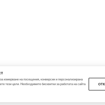
ст
за измерване на посещения, конверсии и персонализирана
те тези цели. Необходимите бисквитки за работата на сайта
ОТ
Политика за поверителност
Условия за ползване
Anastasia LTD © 2023. All Rights Reserved