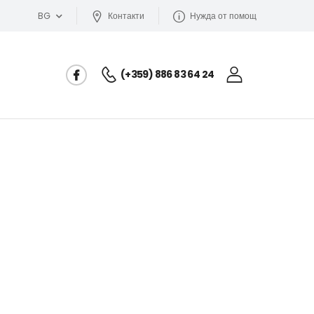
BG
Контакти
Нужда от помощ
(+359) 886 83 64 24
 хоризонтален еднопластов
/ бидон за течен тор, вода и други