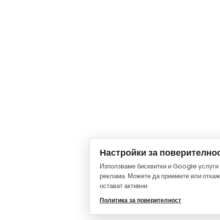
Анастасия ЕООД - 0886 83 64 24
anastasia.eood@gmail.com
България , гр.Бургас , ЮПЗ зад магазин Мр.Бриколаж
https://maps.app.goo.gl/sSQ5wYWBkCE1T3b19
GPS: 42.4690318, 27.4333840
Настройки за поверително
Използваме бисквитки и Google услуги 
реклама. Можете да приемете или откаже
остават активни.
Политика за поверителност