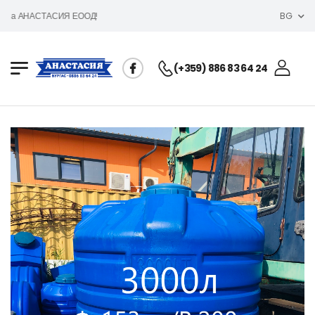
а АНАСТАСИЯ ЕООД!
BG
(+359) 886 83 64 24
Политика за поверителност
Условия за ползване
Anastasia LTD © 2023. All Rights Reserved
НАЧАЛО
КАТАЛОГ
КОНТАКТИ