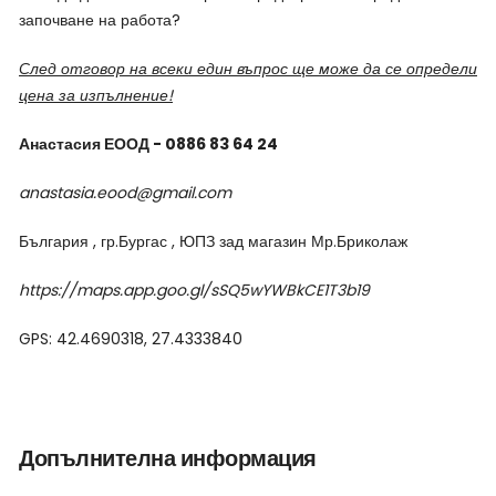
започване на работа?
След отговор на всеки един въпрос ще може да се определи
цена за изпълнение!
Анастасия ЕООД - 0886 83 64 24
anastasia.eood@gmail.com
България , гр.Бургас , ЮПЗ зад магазин Мр.Бриколаж
https://maps.app.goo.gl/sSQ5wYWBkCE1T3b19
GPS: 42.4690318, 27.4333840
Допълнителна информация