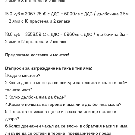
2 ями с 8 пръстена и 2 капака
15.0 куб = 3067.75 € с ДДС - 6000лв с ДДС / дълбочина 2.5м
- 2 ями с 10 пръстена и 2 капака
18.0 куб = 3558.59 € с ДДС - 6960лв с ДДС / дълбочина 3м -
2 ями с 12 пръстена и 2 капака
Предлагаме доставка и монтаж!
Въпроси за изграждане на такъв тип яма:
1.Къде е мястото?
2.Какъв достъп може да се осигури за техника и колко е най-
тясната част?
3.Колко дълбока яма да бъде?
4.Каква е почвата на терена и има ли в дълбочина скала?
5.Пръстата от изкопа ще се извозва ли или ще остане в
двора?
6.Колко дренажен чакъл да се вложи в обратния насип и има
ли къде да се остави в терена предварително преди