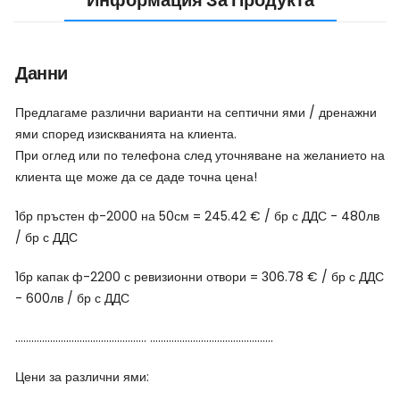
Данни
Предлагаме различни варианти на септични ями / дренажни
ями според изискванията на клиента.
При оглед или по телефона след уточняване на желанието на
клиента ще може да се даде точна цена!
1бр пръстен ф-2000 на 50см = 245.42 € / бр с ДДС - 480лв
/ бр с ДДС
1бр капак ф-2200 с ревизионни отвори = 306.78 € / бр с ДДС
- 600лв / бр с ДДС
................................................. ..............................................
Цени за различни ями: