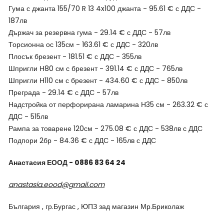
Гума с джанта 155/70 R 13 4x100 джанта - 95.61 € с ДДС -
187лв
Държач за резервна гума - 29.14 € с ДДС - 57лв
Торсионна ос 135см - 163.61 € с ДДС - 320лв
Плосък брезент - 181.51 € с ДДС - 355лв
Шпригли Н80 см с брезент - 391.14 € с ДДС - 765лв
Шпригли Н110 см с брезент - 434.60 € с ДДС - 850лв
Преграда - 29.14 € с ДДС - 57лв
Надстройка от перфорирана ламарина Н35 см - 263.32 € с
ДДС - 515лв
Рампа за товарене 120см - 275.08 € с ДДС - 538лв с ДДС
Подпори 2бр - 84.36 € с ДДС - 165лв с ДДС
Анастасия ЕООД - 0886 83 64 24
anastasia.eood@gmail.com
България , гр.Бургас , ЮПЗ зад магазин Мр.Бриколаж