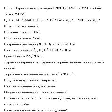
НОВО Туристическо ремарке Lider TRIGANO 2D250 с общо
тегло 750kg.
ЦЕНА НА РЕМАРКЕТО - 1436.73 € с ДДС - 2810 лв с ДДС
Шперплатови канати.
Полезен товар 1000кг.
Собствена маса 255кг.
Вътрешни размери /Д, Ш, В/ 251х133х40см.
Външни размери /Д, Ш, В/ 371х184х91см.
Гуми 13 цола 155/70R13.
Здраво заварена конструкция с горещо поцинковани рама и
канати.
Торсионно окачване на марката " KNOTТ" .
Под от водоустойчив шперплат.
Сваляем преден и заден капак.
Опция за сваляеми странични канати.
Ел. инсталация 12V с 7 полюсен куплунг, вкл. маневрено
колело и скоба.
Възможно допълнително оборудване: