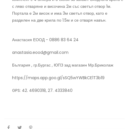
с ляво отваряне и височина 2м със светъл отвор 1м.
Портала е 2м висок и има 3м светъл отвор, като е
разделен на две крила по 1.5м и се отваря навън.
Анастасия ЕООД - 0886 83 64 24
anastasia.eood@gmail.com
България , гр.Бургас , ЮПЗ зад магазин Мр.Бриколаж
https://maps.app.goo.gl/sSQ5wYWBkCE1T3b19
GPS: 42. 4690318, 27. 4333840