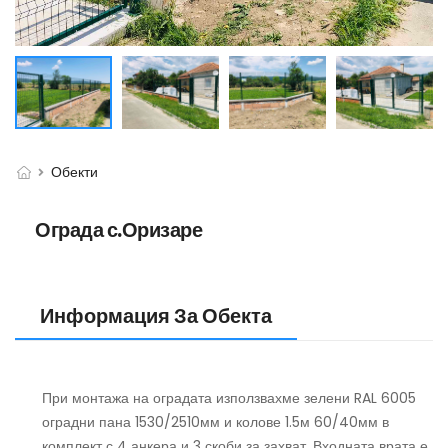
Обекти
Ограда с.Оризаре
Информация За Обекта
При монтажа на оградата използвахме зелени RAL 6005
оградни пана 1530/2510мм и колове 1.5м 60/40мм в
комплект с 4 анкера и 3 скоби за захват. Входната врата е