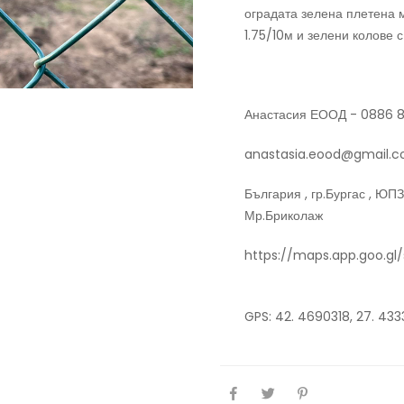
оградата зелена плетена 
1.75/10м и зелени колове с
Анастасия ЕООД - 0886 
anastasia.eood@gmail.
България , гр.Бургас , ЮП
Мр.Бриколаж
https://maps.app.goo.g
GPS: 42. 4690318, 27. 43