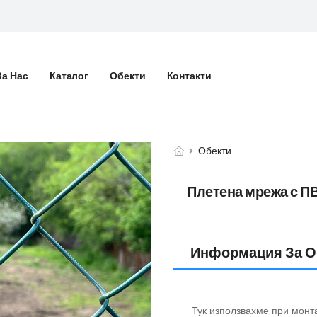
За Нас
Каталог
Обекти
Контакти
Обекти
Плетена мрежа с П
Информация За О
Тук използвахме при монт