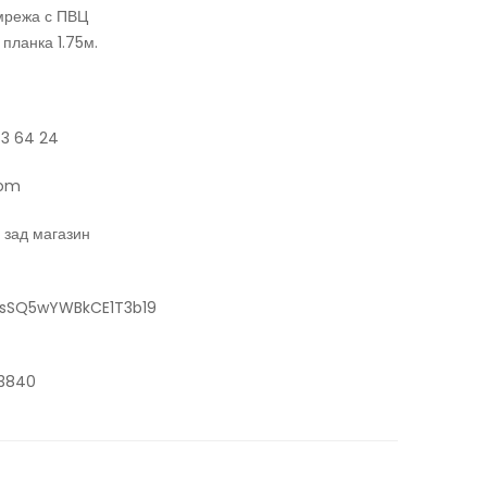
мрежа с ПВЦ
 планка 1.75м.
83 64 24
com
З зад магазин
l/sSQ5wYWBkCE1T3b19
33840